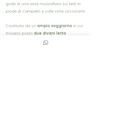
gode di una vista mozzafiato sui tetti in
piode di Campello e sulle cime circostanti.
Costituito da un
ampio soggiorno
in cui
trovano posto
due divani letto
matrimoniali
, un
tavolo
da 8 comodi
posti, un
angolo cottura
con piano ad
induzione e
frigorifero
, e una potente
stufa a pellet.
Vi sono
due camere da letto
, una
spaziosa con letto matrimoniale e
cassettiera d’epoca, e due caratteristici
armadi a muro, riscaldata da
termoconvettore a gas
.
L’altra è una graziosa stanza arredata