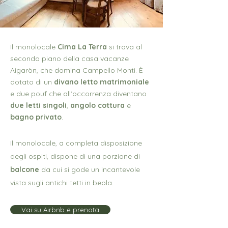
Il monolocale
Cima La Terra
si trova al
secondo piano della casa vacanze
Aigaròn, che domina Campello Monti. È
dotato di un
divano letto matrimoniale
e due pouf che all’occorrenza diventano
due letti singoli
,
angolo cottura
e
bagno privato
.
Il monolocale, a completa disposizione
degli ospiti, dispone di una porzione di
balcone
da cui si gode un incantevole
vista sugli antichi tetti in beola.
Vai su Airbnb e prenota